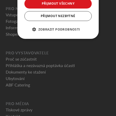
PŘIJMOUT VŠECHNY
PRO NÁVŠTĚVNÍKY
Vstupenky
PŘIJMOUT NEZBYTNÉ
Fotogalerie
Informace pro návštěvníky
ZOBRAZIT PODROBNOSTI
Shopex.cz
PRO VYSTAVOVATELE
Proč se zúčastnit
Přihláška a nezávazná poptávka účasti
Dokumenty ke stažení
Ubytování
ABF Catering
PRO MÉDIA
Tiskové zprávy