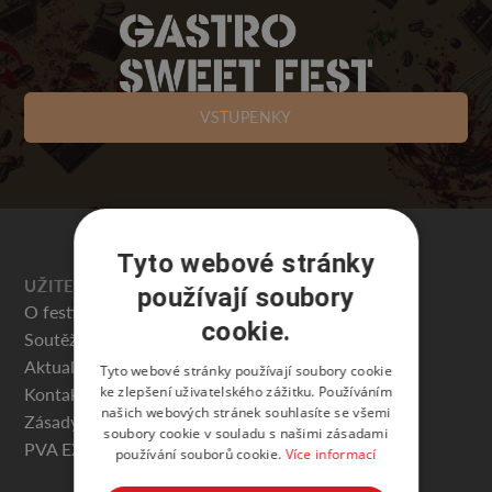
VSTUPENKY
Tyto webové stránky
UŽITEČNÉ
používají soubory
O festivalu
cookie.
Soutěže
Aktuality
Tyto webové stránky používají soubory cookie
ke zlepšení uživatelského zážitku. Používáním
Kontakty
našich webových stránek souhlasíte se všemi
Zásady ochrany osobních údajů
soubory cookie v souladu s našimi zásadami
PVA EXPO PRAHA
používání souborů cookie.
Více informací