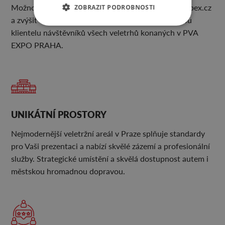
Možnost prodávat své produkty také online na shopex.cz
ZOBRAZIT PODROBNOSTI
a zvýšit tak jejich dostupnost po celý rok pro novou
klientelu návštěvníků všech veletrhů konaných v PVA
EXPO PRAHA.
UNIKÁTNÍ PROSTORY
Nejmodernější veletržní areál v Praze splňuje standardy
pro Vaši prezentaci a nabízí skvělé zázemí a profesionální
služby. Strategické umístění a skvělá dostupnost autem i
městskou hromadnou dopravou.