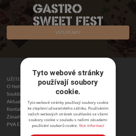
VSTUPENKY
Tyto webové stránky
UŽITEČNÉ
používají soubory
O festivalu
cookie.
Soutěže
Aktuality
Tyto webové stránky používají soubory cookie
ke zlepšení uživatelského zážitku. Používáním
Kontakty
našich webových stránek souhlasíte se všemi
Zásady ochrany osobních údajů
soubory cookie v souladu s našimi zásadami
PVA EXPO PRAHA
používání souborů cookie.
Více informací