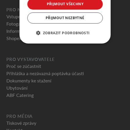
PŘIJMOUT VŠECHNY
PRO NÁVŠTĚVNÍKY
Vstupenky
PŘIJMOUT NEZBYTNÉ
Fotogalerie
Informace pro návštěvníky
ZOBRAZIT PODROBNOSTI
Shopex.cz
PRO VYSTAVOVATELE
Proč se zúčastnit
Přihláška a nezávazná poptávka účasti
Dokumenty ke stažení
Ubytování
ABF Catering
PRO MÉDIA
Tiskové zprávy