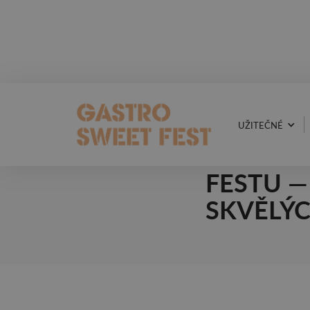
UŽITEČNÉ
18.11.2025
VINAŘSK
FESTU —
SKVĚLÝC