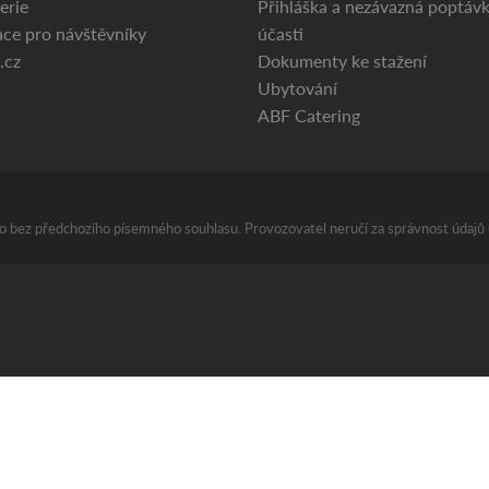
erie
Přihláška a nezávazná poptáv
ce pro návštěvníky
účasti
.cz
Dokumenty ke stažení
Ubytování
ABF Catering
áno bez předchozího písemného souhlasu. Provozovatel neručí za správnost údajů