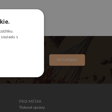
kie.
zážitku.
 souladu s
VSTUPENKY
PRO MÉDIA
Tiskové zprávy