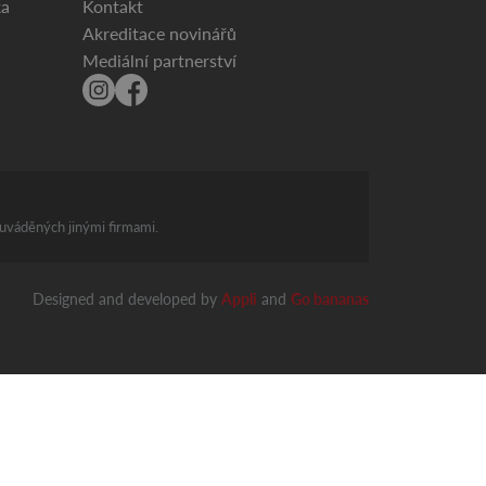
ka
Kontakt
Akreditace novinářů
Mediální partnerství
 uváděných jinými firmami.
Designed and developed by
Appli
and
Go bananas