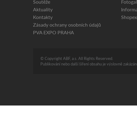
Soutěže
Fotogal
Aktuality
Informa
Kontakty
Shopex
Zásady ochrany osobních údajů
PVA EXPO PRAHA
© Copyright ABF, a.s. All Rights Reserved.
Publikování nebo další šíření obsahu je výslovně zakáz