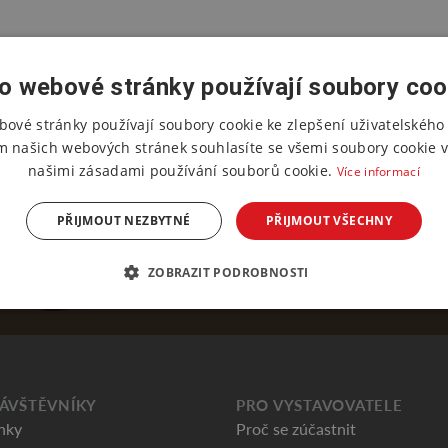
o webové stránky používají soubory coo
bové stránky používají soubory cookie ke zlepšení uživatelského 
m našich webových stránek souhlasíte se všemi soubory cookie v
našimi zásadami používání souborů cookie.
Více informací
PŘIJMOUT NEZBYTNÉ
PŘIJMOUT VŠECHNY
ZOBRAZIT PODROBNOSTI
ÁVŠTĚVNÍKY
PRO VYSTAVOVATELE
nky
Proč se zúčastnit