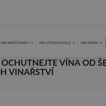
PRO NÁVŠTĚVNÍKY
PRO VYSTAVOVATELE
PRO MÉDIA
Á SEKCE NA GASTRO SW
 OCHUTNEJTE VÍNA OD ŠE
H VINAŘSTVÍ