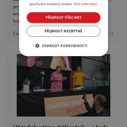
používání souborů cookie.
Více informací
profesionálním cukrářům. Soutěžící vytvoří
originální umělecký dort z makety libovolného
PŘIJMOUT VŠECHNY
tvaru, […]
PŘIJMOUT NEZBYTNÉ
Číst více
ZOBRAZIT PODROBNOSTI