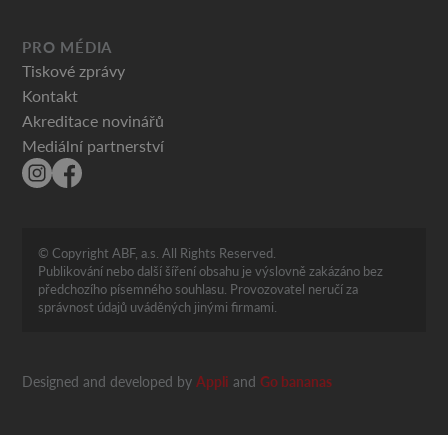
PRO MÉDIA
Tiskové zprávy
Kontakt
Akreditace novinářů
Mediální partnerství
© Copyright ABF, a.s. All Rights Reserved.
Publikování nebo další šíření obsahu je výslovně zakázáno bez
předchozího písemného souhlasu. Provozovatel neručí za
správnost údajů uváděných jinými firmami.
Designed and developed by
Appli
and
Go bananas