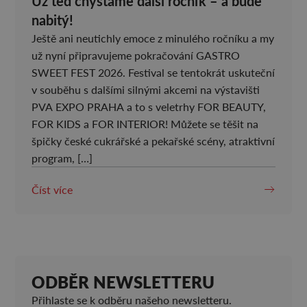
Už teď chystáme další ročník – a bude
nabitý!
Ještě ani neutichly emoce z minulého ročníku a my
už nyní připravujeme pokračování GASTRO
SWEET FEST 2026. Festival se tentokrát uskuteční
v souběhu s dalšími silnými akcemi na výstavišti
PVA EXPO PRAHA a to s veletrhy FOR BEAUTY,
FOR KIDS a FOR INTERIOR! Můžete se těšit na
špičky české cukrářské a pekařské scény, atraktivní
program, […]
Číst více
ODBĚR NEWSLETTERU
Přihlaste se k odběru našeho newsletteru.