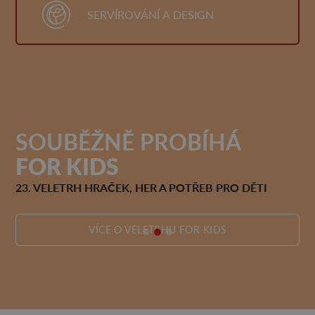
SERVÍROVÁNÍ A DESIGN
SOUBĚŽNĚ PROBÍHÁ
FOR KIDS
F
O
23. VELETRH HRAČEK, HER A POTŘEB PRO DĚTI
25
VÍCE O VELETRHU FOR KIDS