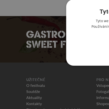
Tyt
Tyto we
Používání
UŽITEČNÉ
PRO N
O festivalu
Vstupe
Soutěže
Fotogal
Aktuality
Informa
Kontakty
Shopex