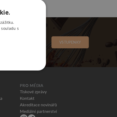
kie.
zážitku.
 souladu s
VSTUPENKY
PRO MÉDIA
Tiskové zprávy
ka
Kontakt
Akreditace novinářů
Mediální partnerství