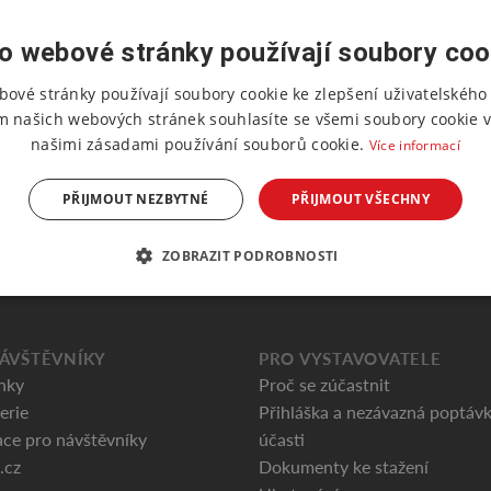
o webové stránky používají soubory coo
bové stránky používají soubory cookie ke zlepšení uživatelského 
m našich webových stránek souhlasíte se všemi soubory cookie v
našimi zásadami používání souborů cookie.
Více informací
PŘIJMOUT NEZBYTNÉ
PŘIJMOUT VŠECHNY
ZOBRAZIT PODROBNOSTI
ÁVŠTĚVNÍKY
PRO VYSTAVOVATELE
nky
Proč se zúčastnit
erie
Přihláška a nezávazná poptáv
ce pro návštěvníky
účasti
.cz
Dokumenty ke stažení