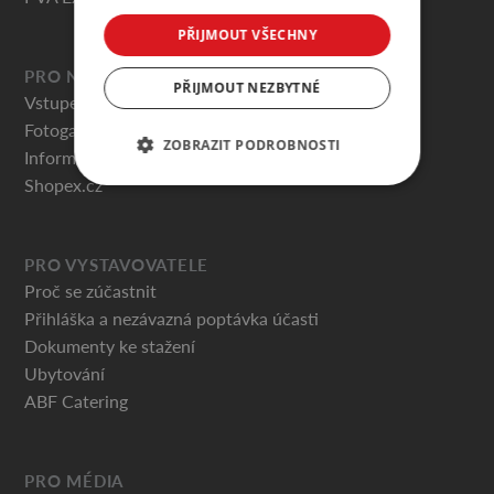
PŘIJMOUT VŠECHNY
PRO NÁVŠTĚVNÍKY
PŘIJMOUT NEZBYTNÉ
Vstupenky
Fotogalerie
ZOBRAZIT PODROBNOSTI
Informace pro návštěvníky
Shopex.cz
PRO VYSTAVOVATELE
Proč se zúčastnit
Přihláška a nezávazná poptávka účasti
Dokumenty ke stažení
Ubytování
ABF Catering
PRO MÉDIA