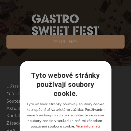
VSTUPENKY
Tyto webové stránky
používají soubory
UŽITEČNÉ
cookie.
O festivalu
Soutěže
Tyto webové stránky používají soubory cookie
Aktuality
ke zlepšení uživatelského zážitku. Používáním
Kontakty
našich webových stránek souhlasíte se všemi
soubory cookie v souladu s našimi zásadami
Zásady ochrany osobních údajů
používání souborů cookie.
Více informací
PVA EXPO PRAHA