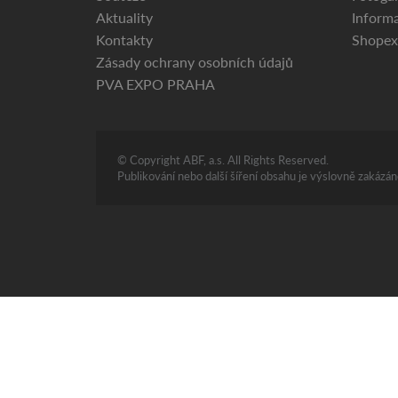
Aktuality
Informa
Kontakty
Shopex
Zásady ochrany osobních údajů
PVA EXPO PRAHA
© Copyright ABF, a.s. All Rights Reserved.
Publikování nebo další šíření obsahu je výslovně zakáz