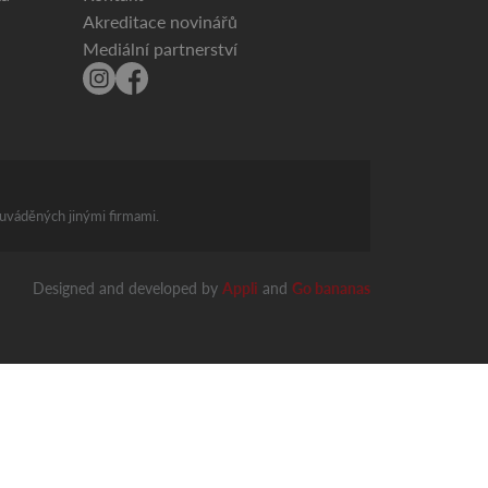
Akreditace novinářů
Mediální partnerství
 uváděných jinými firmami.
Designed and developed by
Appli
and
Go bananas