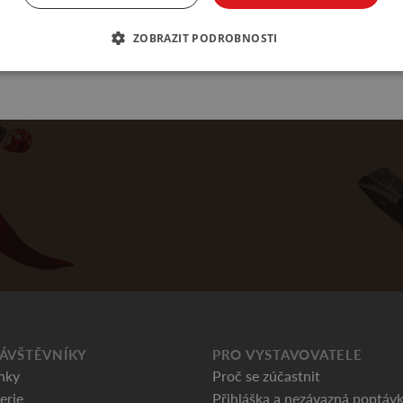
ZOBRAZIT PODROBNOSTI
ÁVŠTĚVNÍKY
PRO VYSTAVOVATELE
nky
Proč se zúčastnit
erie
Přihláška a nezávazná poptáv