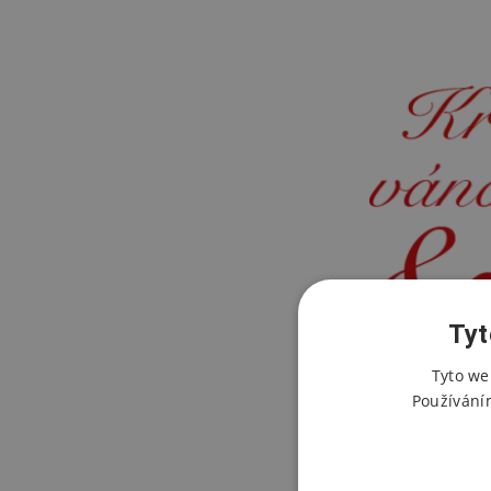
Tyt
Tyto we
Používání