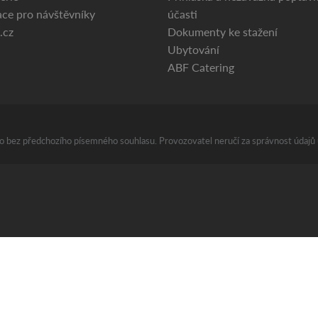
ce pro návštěvníky
účasti
.cz
Dokumenty ke stažení
Ubytování
ABF Catering
áno bez předchozího písemného souhlasu. Provozovatel neručí za správnost údajů