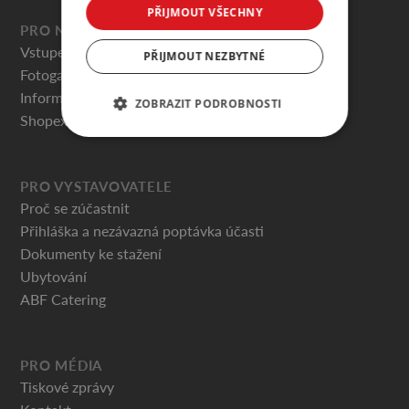
PŘIJMOUT VŠECHNY
PRO NÁVŠTĚVNÍKY
Vstupenky
PŘIJMOUT NEZBYTNÉ
Fotogalerie
Informace pro návštěvníky
ZOBRAZIT PODROBNOSTI
Shopex.cz
PRO VYSTAVOVATELE
Proč se zúčastnit
Přihláška a nezávazná poptávka účasti
Dokumenty ke stažení
Ubytování
ABF Catering
PRO MÉDIA
Tiskové zprávy