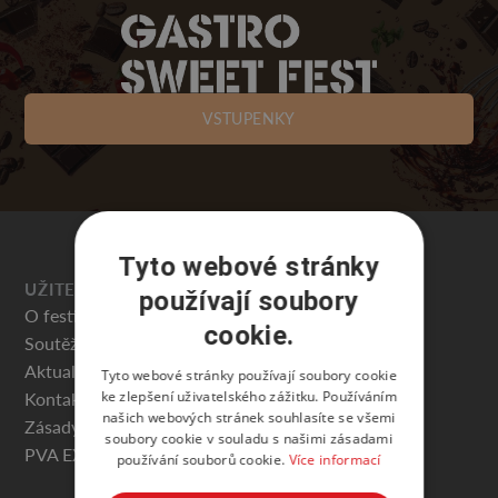
VSTUPENKY
Tyto webové stránky
UŽITEČNÉ
používají soubory
O festivalu
cookie.
Soutěže
Aktuality
Tyto webové stránky používají soubory cookie
ke zlepšení uživatelského zážitku. Používáním
Kontakty
našich webových stránek souhlasíte se všemi
Zásady ochrany osobních údajů
soubory cookie v souladu s našimi zásadami
PVA EXPO PRAHA
používání souborů cookie.
Více informací