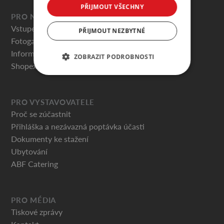
PŘIJMOUT VŠECHNY
PRO NÁVŠTĚVNÍKY
Vstupenky
PŘIJMOUT NEZBYTNÉ
Fotogalerie
Informace pro návštěvníky
ZOBRAZIT PODROBNOSTI
Shopex.cz
PRO VYSTAVOVATELE
Proč se zúčastnit
Přihláška a nezávazná poptávka účasti
Dokumenty ke stažení
Ubytování
ABF Catering
PRO MÉDIA
Tiskové zprávy