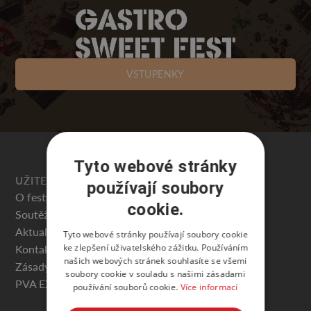
VSTUPENKY
Tyto webové stránky
UŽITEČNÉ
používají soubory
O festivalu
cookie.
Soutěže
Aktuality
Tyto webové stránky používají soubory cookie
ke zlepšení uživatelského zážitku. Používáním
Kontakty
našich webových stránek souhlasíte se všemi
Zásady ochrany osobních údajů
soubory cookie v souladu s našimi zásadami
PVA EXPO PRAHA
používání souborů cookie.
Více informací