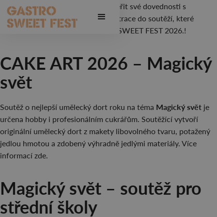
Máte talent, kreativitu a chuť poměřit své dovednosti s
ostatními? Právě jsme spustili registrace do soutěží, které
budou součástí festivalu GASTRO SWEET FEST 2026.!
CAKE ART 2026 – Magický
svět
Magický svět
Soutěž o nejlepší umělecký dort roku na téma
je
určena hobby i profesionálním cukrářům. Soutěžící vytvoří
originální umělecký dort z makety libovolného tvaru, potažený
jedlou hmotou a zdobený výhradně jedlými materiály. Více
informací zde.
Magický svět – soutěž pro
střední školy