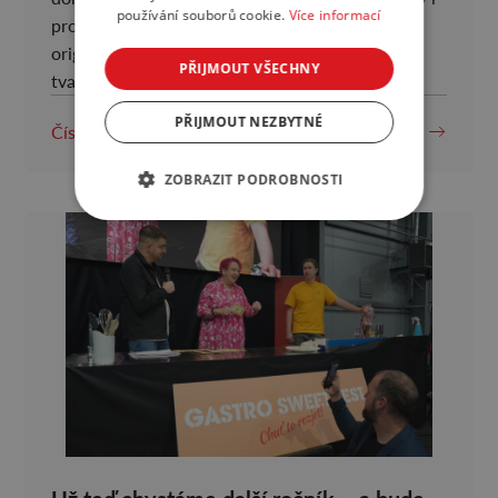
používání souborů cookie.
Více informací
profesionálním cukrářům. Soutěžící vytvoří
originální umělecký dort z makety libovolného
PŘIJMOUT VŠECHNY
tvaru, […]
PŘIJMOUT NEZBYTNÉ
Číst více
ZOBRAZIT PODROBNOSTI