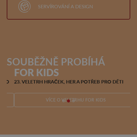
SERVÍROVÁNÍ A DESIGN
SOUBĚŽNĚ PROBÍHÁ
FOR KIDS
F
O
23. VELETRH HRAČEK, HER A POTŘEB PRO DĚTI
25
VÍCE O VELETRHU FOR KIDS