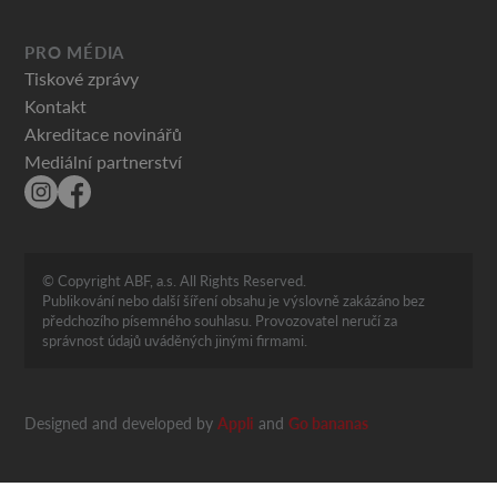
PRO MÉDIA
Tiskové zprávy
Kontakt
Akreditace novinářů
Mediální partnerství
© Copyright ABF, a.s. All Rights Reserved.
Publikování nebo další šíření obsahu je výslovně zakázáno bez
předchozího písemného souhlasu. Provozovatel neručí za
správnost údajů uváděných jinými firmami.
Designed and developed by
Appli
and
Go bananas