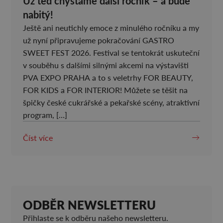
Už teď chystáme další ročník – a bude
nabitý!
Ještě ani neutichly emoce z minulého ročníku a my
už nyní připravujeme pokračování GASTRO
SWEET FEST 2026. Festival se tentokrát uskuteční
v souběhu s dalšími silnými akcemi na výstavišti
PVA EXPO PRAHA a to s veletrhy FOR BEAUTY,
FOR KIDS a FOR INTERIOR! Můžete se těšit na
špičky české cukrářské a pekařské scény, atraktivní
program, […]
Číst více
ODBĚR NEWSLETTERU
Přihlaste se k odběru našeho newsletteru.